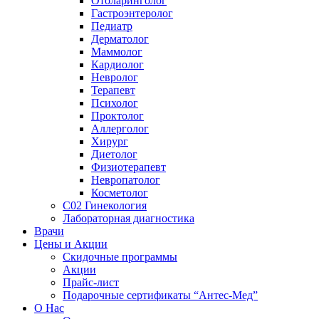
Отоларинголог
Гастроэнтеролог
Педиатр
Дерматолог
Маммолог
Кардиолог
Невролог
Терапевт
Психолог
Проктолог
Аллерголог
Хирург
Диетолог
Физиотерапевт
Невропатолог
Косметолог
C02 Гинекология
Лабораторная диагностика
Врачи
Цены и Акции
Скидочные программы
Акции
Прайс-лист
Подарочные сертификаты “Антес-Мед”
О Нас