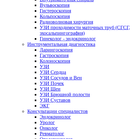
Вульвоскопия
Гистероскопия
Кольпоскопия
Радиоволновая хирургия
УЗИ проходимости маточных труб (СГСГ,
эхосальпингография)
Гинеколог - эндокринолог
Инструментальная диагностика
Ларингоскопия
Гастроскопия
Колоноскопия
УЗИ
УЗИ Сердца
УЗИ Сосудов и Вен
УЗИ Почек
УЗИ Шеи
УЗИ Брюшной полости
УЗИ Суставов
ЭКГ
Консультации специалистов
Эндокринолог
Уролог
Онколог
Ревматолог