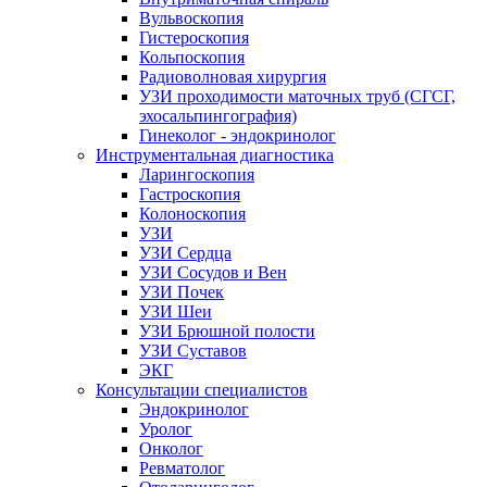
Вульвоскопия
Гистероскопия
Кольпоскопия
Радиоволновая хирургия
УЗИ проходимости маточных труб (СГСГ,
эхосальпингография)
Гинеколог - эндокринолог
Инструментальная диагностика
Ларингоскопия
Гастроскопия
Колоноскопия
УЗИ
УЗИ Сердца
УЗИ Сосудов и Вен
УЗИ Почек
УЗИ Шеи
УЗИ Брюшной полости
УЗИ Суставов
ЭКГ
Консультации специалистов
Эндокринолог
Уролог
Онколог
Ревматолог