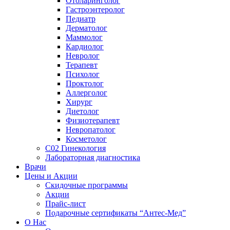
Отоларинголог
Гастроэнтеролог
Педиатр
Дерматолог
Маммолог
Кардиолог
Невролог
Терапевт
Психолог
Проктолог
Аллерголог
Хирург
Диетолог
Физиотерапевт
Невропатолог
Косметолог
C02 Гинекология
Лабораторная диагностика
Врачи
Цены и Акции
Скидочные программы
Акции
Прайс-лист
Подарочные сертификаты “Антес-Мед”
О Нас