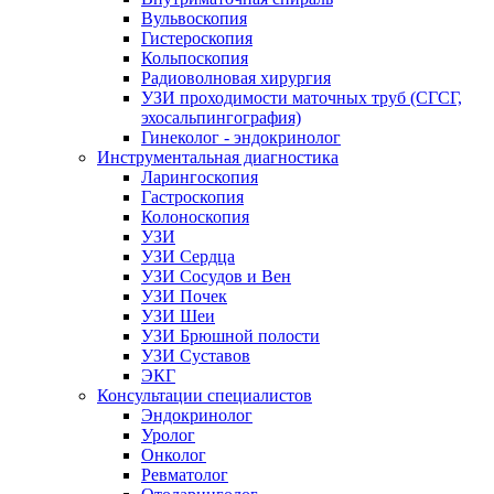
Вульвоскопия
Гистероскопия
Кольпоскопия
Радиоволновая хирургия
УЗИ проходимости маточных труб (СГСГ,
эхосальпингография)
Гинеколог - эндокринолог
Инструментальная диагностика
Ларингоскопия
Гастроскопия
Колоноскопия
УЗИ
УЗИ Сердца
УЗИ Сосудов и Вен
УЗИ Почек
УЗИ Шеи
УЗИ Брюшной полости
УЗИ Суставов
ЭКГ
Консультации специалистов
Эндокринолог
Уролог
Онколог
Ревматолог