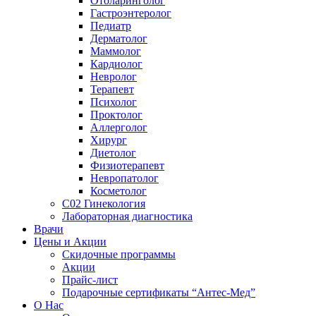
Отоларинголог
Гастроэнтеролог
Педиатр
Дерматолог
Маммолог
Кардиолог
Невролог
Терапевт
Психолог
Проктолог
Аллерголог
Хирург
Диетолог
Физиотерапевт
Невропатолог
Косметолог
C02 Гинекология
Лабораторная диагностика
Врачи
Цены и Акции
Скидочные программы
Акции
Прайс-лист
Подарочные сертификаты “Антес-Мед”
О Нас