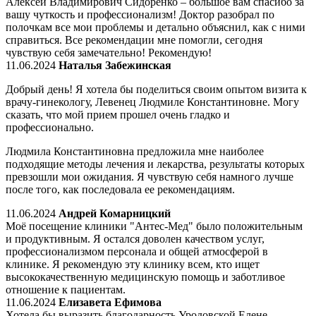
Алексей Владимирович Сидоренко – большое вам спасибо за
вашу чуткость и профессионализм! Доктор разобрал по
полочкам все мои проблемы и детально объяснил, как с ними
справиться. Все рекомендации мне помогли, сегодня
чувствую себя замечательно! Рекомендую!
11.06.2024
Наталья Забежинская
Добрый день! Я хотела бы поделиться своим опытом визита к
врачу-гинекологу, Левенец Людмиле Константиновне. Могу
сказать, что мой прием прошел очень гладко и
профессионально.
Людмила Константиновна предложила мне наиболее
подходящие методы лечения и лекарства, результаты которых
превзошли мои ожидания. Я чувствую себя намного лучше
после того, как последовала ее рекомендациям.
11.06.2024
Андрей Комарницкий
Моё посещение клиники "Антес-Мед" было положительным
и продуктивным. Я остался доволен качеством услуг,
профессионализмом персонала и общей атмосферой в
клинике. Я рекомендую эту клинику всем, кто ищет
высококачественную медицинскую помощь и заботливое
отношение к пациентам.
11.06.2024
Елизавета Ефимова
Хотела бы выразить благодарность Уродовской Елене