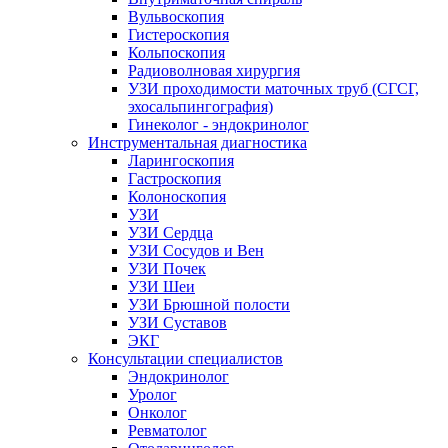
Вульвоскопия
Гистероскопия
Кольпоскопия
Радиоволновая хирургия
УЗИ проходимости маточных труб (СГСГ,
эхосальпингография)
Гинеколог - эндокринолог
Инструментальная диагностика
Ларингоскопия
Гастроскопия
Колоноскопия
УЗИ
УЗИ Сердца
УЗИ Сосудов и Вен
УЗИ Почек
УЗИ Шеи
УЗИ Брюшной полости
УЗИ Суставов
ЭКГ
Консультации специалистов
Эндокринолог
Уролог
Онколог
Ревматолог