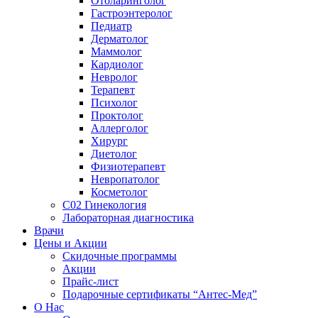
Отоларинголог
Гастроэнтеролог
Педиатр
Дерматолог
Маммолог
Кардиолог
Невролог
Терапевт
Психолог
Проктолог
Аллерголог
Хирург
Диетолог
Физиотерапевт
Невропатолог
Косметолог
C02 Гинекология
Лабораторная диагностика
Врачи
Цены и Акции
Скидочные программы
Акции
Прайс-лист
Подарочные сертификаты “Антес-Мед”
О Нас