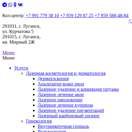
Кол-центр:
+7 991 779 38 10
+7 959 129 87 25
+7 959 588-48-84
+
291031, г. Луганск,
ул. Курчатова 5
291015, г. Луганск,
кв. Мирный 2Ж
Меню
Меню
Услуги
Лазерная косметология и дерматология
Дерматоскопия
Анализатор кожи лица
Лазерное удаление и коррекция татуажа
Лазерное лечение акне
Лазерное омоложение
Лазерное лечение купероза
Лазерное удаление пигментаций
Лазерный карбоновый пилинг
Гинекология
Внутриматочная спираль
Вульвоскопия