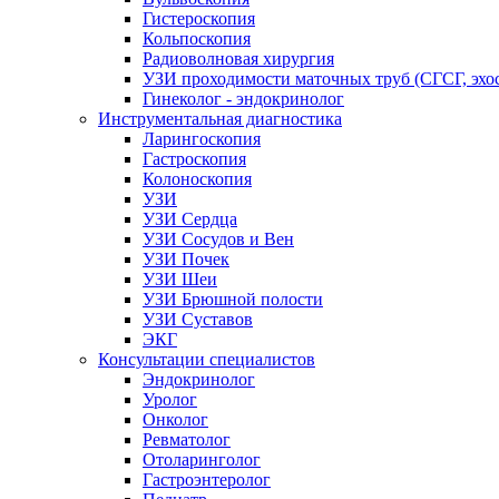
Гистероскопия
Кольпоскопия
Радиоволновая хирургия
УЗИ проходимости маточных труб (СГСГ, эхо
Гинеколог - эндокринолог
Инструментальная диагностика
Ларингоскопия
Гастроскопия
Колоноскопия
УЗИ
УЗИ Сердца
УЗИ Сосудов и Вен
УЗИ Почек
УЗИ Шеи
УЗИ Брюшной полости
УЗИ Суставов
ЭКГ
Консультации специалистов
Эндокринолог
Уролог
Онколог
Ревматолог
Отоларинголог
Гастроэнтеролог