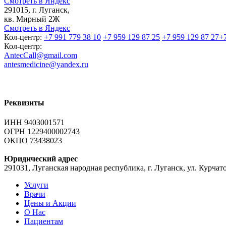
Смотреть в Яндекс
291015, г. Луганск,
кв. Мирный 2Ж
Смотреть в Яндекс
Кол-центр:
+7 991 779 38 10
+7 959 129 87 25
+7 959 129 87 27
+
Кол-центр:
AntecCall@gmail.com
antesmedicine@yandex.ru
Реквизиты
ИНН 9403001571
ОГРН 1229400002743
ОКПО 73438023
Юридический адрес
291031, Луганская народная республика, г. Луганск, ул. Курчато
Услуги
Врачи
Цены и Акции
О Нас
Пациентам