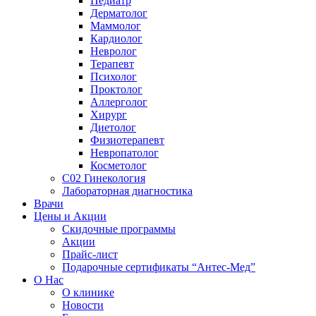
Педиатр
Дерматолог
Маммолог
Кардиолог
Невролог
Терапевт
Психолог
Проктолог
Аллерголог
Хирург
Диетолог
Физиотерапевт
Невропатолог
Косметолог
C02 Гинекология
Лабораторная диагностика
Врачи
Цены и Акции
Скидочные программы
Акции
Прайс-лист
Подарочные сертификаты “Антес-Мед”
О Нас
О клинике
Новости