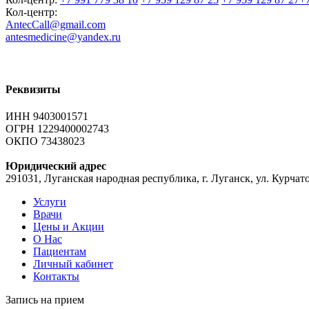
Кол-центр:
AntecCall@gmail.com
antesmedicine@yandex.ru
Реквизиты
ИНН 9403001571
ОГРН 1229400002743
ОКПО 73438023
Юридический адрес
291031, Луганская народная республика, г. Луганск, ул. Курчато
Услуги
Врачи
Цены и Акции
О Нас
Пациентам
Личный кабинет
Контакты
Запись на
прием