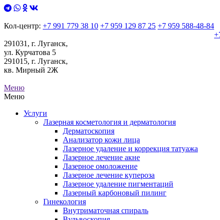
Кол-центр:
+7 991 779 38 10
+7 959 129 87 25
+7 959 588-48-84
+
291031, г. Луганск,
ул. Курчатова 5
291015, г. Луганск,
кв. Мирный 2Ж
Меню
Меню
Услуги
Лазерная косметология и дерматология
Дерматоскопия
Анализатор кожи лица
Лазерное удаление и коррекция татуажа
Лазерное лечение акне
Лазерное омоложение
Лазерное лечение купероза
Лазерное удаление пигментаций
Лазерный карбоновый пилинг
Гинекология
Внутриматочная спираль
Вульвоскопия