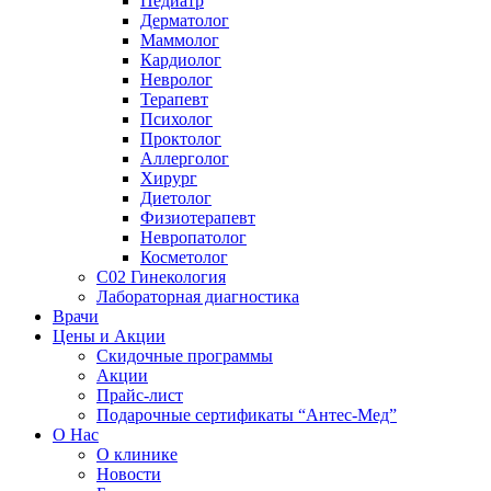
Педиатр
Дерматолог
Маммолог
Кардиолог
Невролог
Терапевт
Психолог
Проктолог
Аллерголог
Хирург
Диетолог
Физиотерапевт
Невропатолог
Косметолог
C02 Гинекология
Лабораторная диагностика
Врачи
Цены и Акции
Скидочные программы
Акции
Прайс-лист
Подарочные сертификаты “Антес-Мед”
О Нас
О клинике
Новости