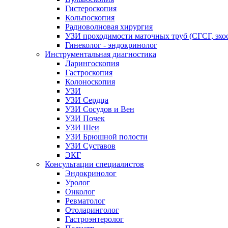
Гистероскопия
Кольпоскопия
Радиоволновая хирургия
УЗИ проходимости маточных труб (СГСГ, эхо
Гинеколог - эндокринолог
Инструментальная диагностика
Ларингоскопия
Гастроскопия
Колоноскопия
УЗИ
УЗИ Сердца
УЗИ Сосудов и Вен
УЗИ Почек
УЗИ Шеи
УЗИ Брюшной полости
УЗИ Суставов
ЭКГ
Консультации специалистов
Эндокринолог
Уролог
Онколог
Ревматолог
Отоларинголог
Гастроэнтеролог