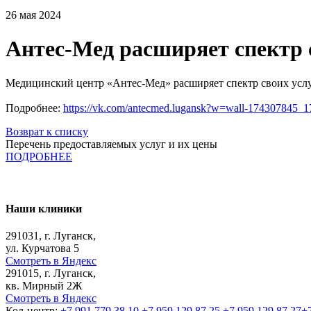
26 мая 2024
Антес-Мед расширяет спектр 
Медицинский центр «Антес-Мед» расширяет спектр своих услуг
Подробнее:
https://vk.com/antecmed.lugansk?w=wall-174307845_1
Возврат к списку
Перечень предоставляемых услуг и их цены
ПОДРОБНЕЕ
Наши клиники
291031, г. Луганск,
ул. Курчатова 5
Смотреть в Яндекс
291015, г. Луганск,
кв. Мирный 2Ж
Смотреть в Яндекс
Кол-центр:
+7 991 779 38 10
+7 959 129 87 25
+7 959 129 87 27
+