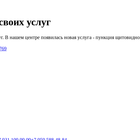
своих услуг
. В нашем центре появилась новая услуга - пункция щитовидно
769
7 931 109 99 09
+7 959 588-48-84