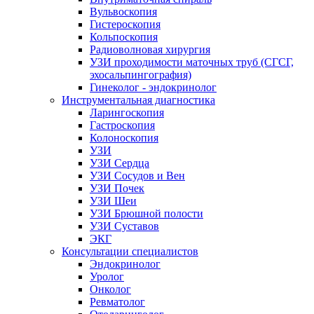
Вульвоскопия
Гистероскопия
Кольпоскопия
Радиоволновая хирургия
УЗИ проходимости маточных труб (СГСГ,
эхосальпингография)
Гинеколог - эндокринолог
Инструментальная диагностика
Ларингоскопия
Гастроскопия
Колоноскопия
УЗИ
УЗИ Сердца
УЗИ Сосудов и Вен
УЗИ Почек
УЗИ Шеи
УЗИ Брюшной полости
УЗИ Суставов
ЭКГ
Консультации специалистов
Эндокринолог
Уролог
Онколог
Ревматолог