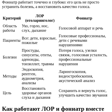
Фониатр работает точечно и глубоко: его цель не просто
устранить болезнь, а восстановить качество голоса.
ЛОР
Критерий
Фониатр
(отоларинголог)
Область
Ухо, горло, нос,
Голосовой аппарат и речь
работы
слух, дыхание
Голосовые профессионалы,
Все: дети, взрослые,
Пациенты
дети с речевыми
пожилые
нарушениями
Простуды,
Потеря голоса, узелки
синуситы, отиты,
связок, голосовая усталость,
Болезни
аденоиды,
профессиональные
тонзиллит, травмы
нарушения
Эндоскопия,
Ларингоскопия,
рентген,
Методы
видеостробоскопия,
аудиометрия,
акустический анализ
анализы
Восстановить
Сохранить и вернуть голос,
Цель
здоровье органов
улучшить качество звучания
слуха и дыхания
Как работают ЛОР и фониатр вместе