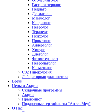
Отоларинголог
Гастроэнтеролог
Педиатр
Дерматолог
Маммолог
Кардиолог
Невролог
Терапевт
Психолог
Проктолог
Аллерголог
Хирург
Диетолог
Физиотерапевт
Невропатолог
Косметолог
C02 Гинекология
Лабораторная диагностика
Врачи
Цены и Акции
Скидочные программы
Акции
Прайс-лист
Подарочные сертификаты “Антес-Мед”
О Нас