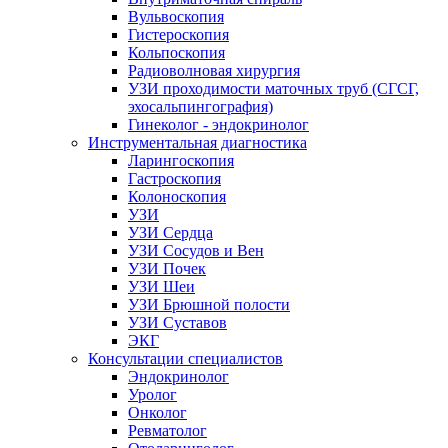
Вульвоскопия
Гистероскопия
Кольпоскопия
Радиоволновая хирургия
УЗИ проходимости маточных труб (СГСГ,
эхосальпингография)
Гинеколог - эндокринолог
Инструментальная диагностика
Ларингоскопия
Гастроскопия
Колоноскопия
УЗИ
УЗИ Сердца
УЗИ Сосудов и Вен
УЗИ Почек
УЗИ Шеи
УЗИ Брюшной полости
УЗИ Суставов
ЭКГ
Консультации специалистов
Эндокринолог
Уролог
Онколог
Ревматолог