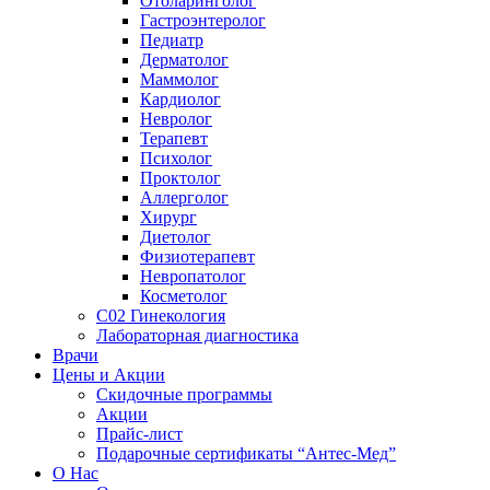
Отоларинголог
Гастроэнтеролог
Педиатр
Дерматолог
Маммолог
Кардиолог
Невролог
Терапевт
Психолог
Проктолог
Аллерголог
Хирург
Диетолог
Физиотерапевт
Невропатолог
Косметолог
C02 Гинекология
Лабораторная диагностика
Врачи
Цены и Акции
Скидочные программы
Акции
Прайс-лист
Подарочные сертификаты “Антес-Мед”
О Нас