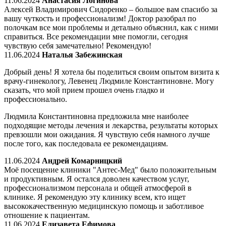
11.06.2024
Анастасия Логинова
Алексей Владимирович Сидоренко – большое вам спасибо за
вашу чуткость и профессионализм! Доктор разобрал по
полочкам все мои проблемы и детально объяснил, как с ними
справиться. Все рекомендации мне помогли, сегодня
чувствую себя замечательно! Рекомендую!
11.06.2024
Наталья Забежинская
Добрый день! Я хотела бы поделиться своим опытом визита к
врачу-гинекологу, Левенец Людмиле Константиновне. Могу
сказать, что мой прием прошел очень гладко и
профессионально.
Людмила Константиновна предложила мне наиболее
подходящие методы лечения и лекарства, результаты которых
превзошли мои ожидания. Я чувствую себя намного лучше
после того, как последовала ее рекомендациям.
11.06.2024
Андрей Комарницкий
Моё посещение клиники "Антес-Мед" было положительным
и продуктивным. Я остался доволен качеством услуг,
профессионализмом персонала и общей атмосферой в
клинике. Я рекомендую эту клинику всем, кто ищет
высококачественную медицинскую помощь и заботливое
отношение к пациентам.
11.06.2024
Елизавета Ефимова