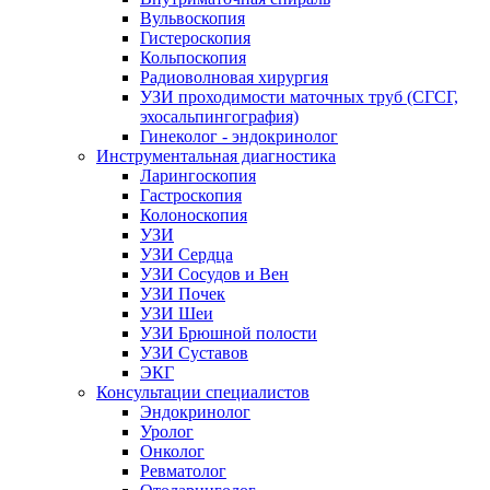
Вульвоскопия
Гистероскопия
Кольпоскопия
Радиоволновая хирургия
УЗИ проходимости маточных труб (СГСГ,
эхосальпингография)
Гинеколог - эндокринолог
Инструментальная диагностика
Ларингоскопия
Гастроскопия
Колоноскопия
УЗИ
УЗИ Сердца
УЗИ Сосудов и Вен
УЗИ Почек
УЗИ Шеи
УЗИ Брюшной полости
УЗИ Суставов
ЭКГ
Консультации специалистов
Эндокринолог
Уролог
Онколог
Ревматолог