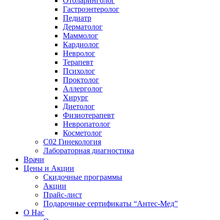
Отоларинголог
Гастроэнтеролог
Педиатр
Дерматолог
Маммолог
Кардиолог
Невролог
Терапевт
Психолог
Проктолог
Аллерголог
Хирург
Диетолог
Физиотерапевт
Невропатолог
Косметолог
C02 Гинекология
Лабораторная диагностика
Врачи
Цены и Акции
Скидочные программы
Акции
Прайс-лист
Подарочные сертификаты “Антес-Мед”
О Нас